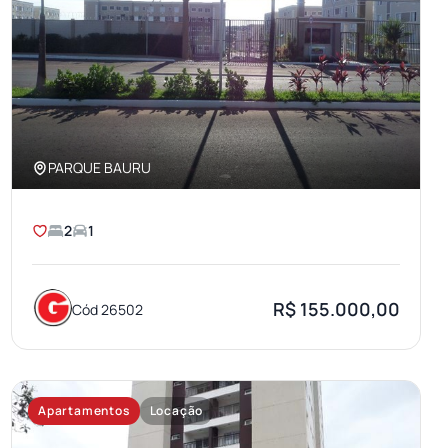
PARQUE BAURU
2
1
R$ 155.000,00
Cód 26502
Apartamentos
Locação