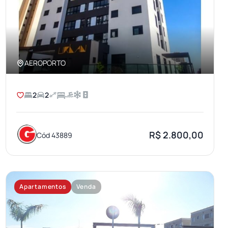
AEROPORTO
2
2
R$ 2.800,00
Cód 43889
Apartamentos
Venda