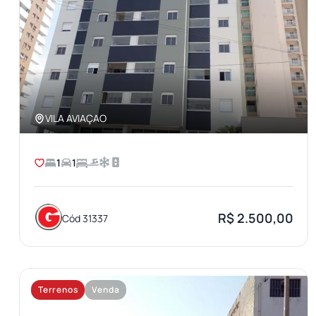
VILA AVIAÇAO
1
1
R$ 2.500,00
Cód 31337
Terrenos
Venda