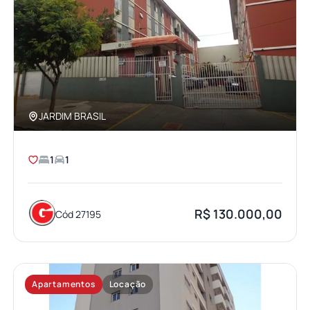
JARDIM BRASIL
1
1
R$ 130.000,00
Cód 27195
Apartamentos
Locação