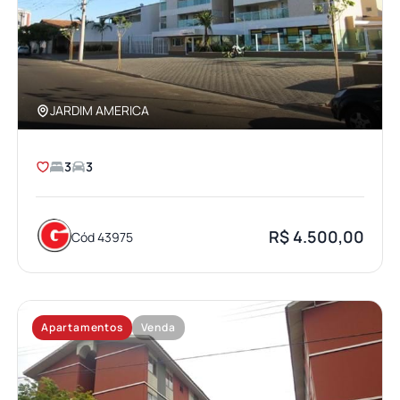
JARDIM AMERICA
3
3
R$ 4.500,00
Cód 43975
Apartamentos
Venda