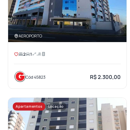
AEROPORTO
2
1
R$ 2.300,00
Cód 45823
Apartamentos
Locação