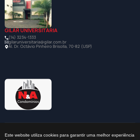
GILAR UNIVERSITÁRIA
(14) 3234-1333
gilaruniversitaria@gilar.com.br
Al. Dr. Octávio Pinheiro Brisolla, 70-82 (USP)
©2025 Todos os Direitos Reservados à Imobiliária Gilar
Este website utiliza cookies para garantir uma melhor experiência