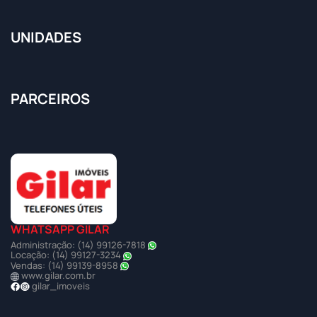
UNIDADES
PARCEIROS
WHATSAPP GILAR
Administração: (14) 99126-7818
Locação: (14) 99127-3234
Vendas: (14) 99139-8958
www.gilar.com.br
gilar_imoveis