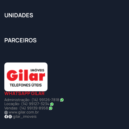
UNIDADES
PARCEIROS
WHATSAPP GILAR
Administração: (14) 99126-7818
Locação: (14) 99127-3234
Vendas: (14) 99139-8958
www.gilar.com.br
gilar_imoveis