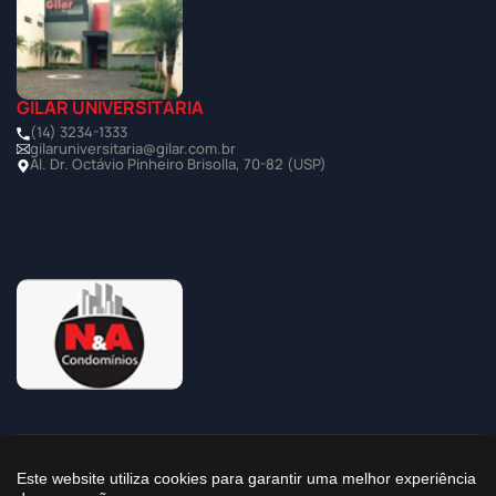
GILAR UNIVERSITÁRIA
(14) 3234-1333
gilaruniversitaria@gilar.com.br
Al. Dr. Octávio Pinheiro Brisolla, 70-82 (USP)
©2025 Todos os Direitos Reservados à Imobiliária Gilar
Este website utiliza cookies para garantir uma melhor experiência