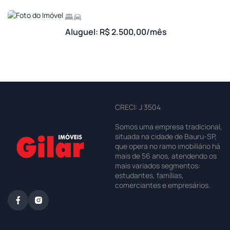
Aluguel: R$ 2.500,00/mês
CRECI: J 3504
Somos uma empresa tradicional,
situada na cidade de Bauru-SP,
que opera no ramo imobiliário há
mais de 56 anos, atendendo os
mais variados segmentos:
estudantes, famílias,
comerciantes e empresários.