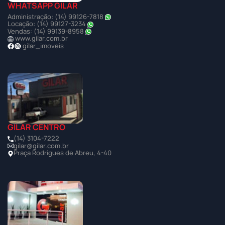
WHATSAPP GILAR
Administração: (14) 99126-7818
Locação: (14) 99127-3234
Vendas: (14) 99139-8958
www.gilar.com.br
gilar_imoveis
GILAR CENTRO
(14) 3104-7222
gilar@gilar.com.br
Praça Rodrigues de Abreu, 4-40