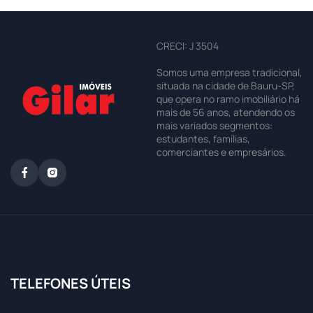
CRECI: J 3504
Somos uma empresa tradicional,
situada na cidade de Bauru-SP,
que opera no ramo imobiliário há
mais de 56 anos, atendendo os
mais variados segmentos:
estudantes, famílias,
comerciantes e empresários.
TELEFONES ÚTEIS