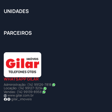
UNIDADES
PARCEIROS
WHATSAPP GILAR
Administração: (14) 99126-7818
Locação: (14) 99127-3234
Vendas: (14) 99139-8958
www.gilar.com.br
gilar_imoveis