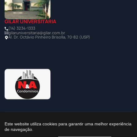
GILAR UNIVERSITÁRIA
(14) 3234-1333
gilaruniversitaria@gilar.com.br
Al. Dr. Octávio Pinheiro Brisolla, 70-82 (USP)
©2025 Todos os Direitos Reservados à Imobiliária Gilar
Este website utiliza cookies para garantir uma melhor experiência
de navegação.
Política de Privacidade