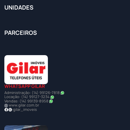
UNIDADES
PARCEIROS
WHATSAPP GILAR
Administração: (14) 99126-7818
Locação: (14) 99127-3234
Vendas: (14) 99139-8958
www.gilar.com.br
gilar_imoveis