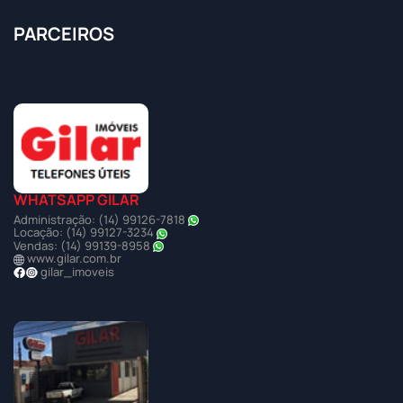
PARCEIROS
WHATSAPP GILAR
Administração: (14) 99126-7818
Locação: (14) 99127-3234
Vendas: (14) 99139-8958
www.gilar.com.br
gilar_imoveis