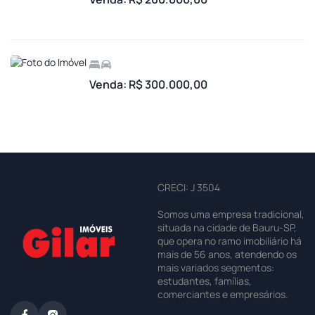
Venda: R$ 300.000,00
CRECI: J 3504
Somos uma empresa tradicional,
situada na cidade de Bauru-SP,
que opera no ramo imobiliário há
mais de 56 anos, atendendo os
mais variados segmentos:
estudantes, famílias,
comerciantes e empresários.