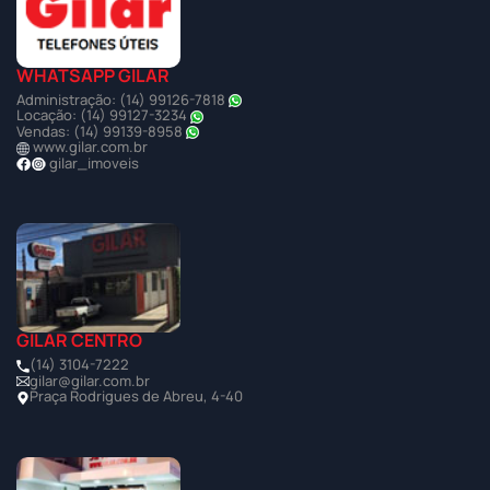
WHATSAPP GILAR
Administração: (14) 99126-7818
Locação: (14) 99127-3234
Vendas: (14) 99139-8958
www.gilar.com.br
gilar_imoveis
GILAR CENTRO
(14) 3104-7222
gilar@gilar.com.br
Praça Rodrigues de Abreu, 4-40