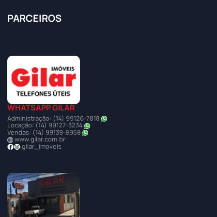
PARCEIROS
WHATSAPP GILAR
Administração: (14) 99126-7818
Locação: (14) 99127-3234
Vendas: (14) 99139-8958
www.gilar.com.br
gilar_imoveis