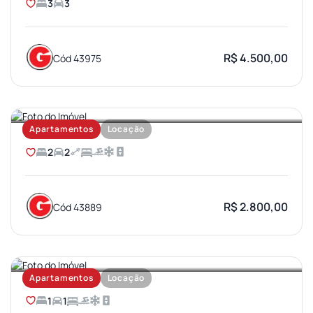
3
3
R$ 4.500,00
Cód 43975
AEROPORTO
Apartamentos
Locação
2
2
R$ 2.800,00
Cód 43889
VILA AVIAÇAO
Apartamentos
Locação
1
1