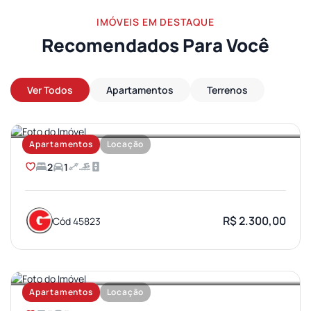
IMÓVEIS EM DESTAQUE
Recomendados Para Você
Ver Todos
Apartamentos
Terrenos
AEROPORTO
Apartamentos
Locação
2
1
R$ 2.300,00
Cód 45823
JARDIM AMERICA
Apartamentos
Locação